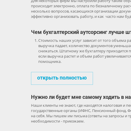
Для некоторых фирм мы настроили работу таким обра
происходит электронно, оплата по безналичному расч
несколько вопросов, касающихся организации докум
эффективно организовать работу, и как часто нам бу
Чем бухгалтерский аутсорсинг лучше ш
Стоимость наших услуг зависит от того объема ра
выручка падает, количество документов уменьшае
снижаться. Штатному же бухгалтеру приходится п
если выручка растет и объем работ увеличиваетс
помощника.
открыть полностью
Нужно ли будет мне самому ходить в н
Наши клиенты не знают, где находятся налоговая и п
государственные органы (ИФНС, Пенсионный фонд, Фо
на себя. Мы пишем им письма (ответы на запросы и т
необходимости - приезжаем.