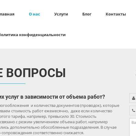
Главная
О нас
Услуги
Блог
Контакты
Политика конфиденциальности
Е ВОПРОСЫ
х услуг в зависимости от объема работ?
алогообложения и количества документов (проводок), которые
иваем стоимость работ ежемесячно, даже если количество
этого тарифа, например, превысило 30. Стоимость
Ва
о связано с резким увеличением объема работ, например
во
ились дополнительно обособленные подразделения. В случае
 сопровождения соответственно снижается.