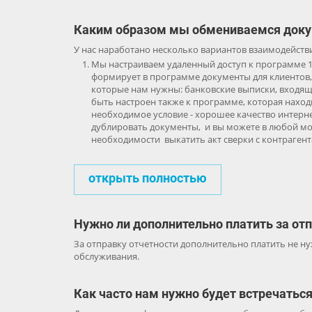
Каким образом мы обмениваемся док
У нас наработано несколько вариантов взаимодействи
Мы настраиваем удаленный доступ к программе 1
формирует в программе документы для клиентов
которые нам нужны: банковские выписки, входящ
быть настроен также к программе, которая наход
необходимое условие - хорошее качество интерне
дублировать документы, и вы можете в любой м
необходимости выкатить акт сверки с контрагент
открыть полностью
Нужно ли дополнительно платить за от
За отправку отчетности дополнительно платить не ну
обслуживания.
Как часто нам нужно будет встречатьс