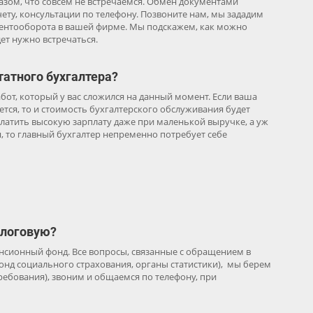
зом, что совсем не встречаемся. Обмен документами
ету, консультации по телефону. Позвоните нам, мы зададим
ентооборота в вашей фирме. Мы подскажем, как можно
дет нужно встречаться.
татного бухгалтера?
бот, который у вас сложился на данный момент. Если ваша
тся, то и стоимость бухгалтерского обслуживания будет
латить высокую зарплату даже при маленькой выручке, а уж
я, то главный бухгалтер непременно потребует себе
алоговую?
енсионный фонд. Все вопросы, связанные с обращением в
нд социального страхования, органы статистики), мы берем
ребования), звоним и общаемся по телефону, при