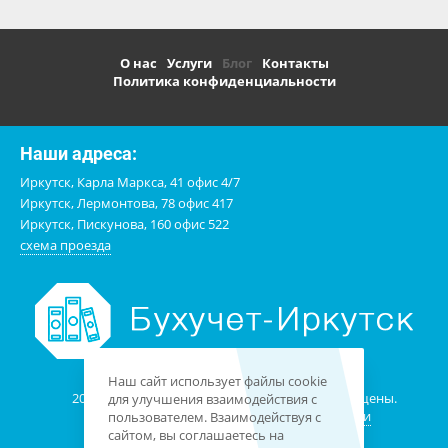
О нас
Услуги
Блог
Контакты
Политика конфиденциальности
Наши адреса:
Иркутск, Карла Маркса, 41 офис 4/7
Иркутск, Лермонтова, 78 офис 417
Иркутск, Пискунова, 160 офис 522
схема проезда
Наш сайт использует файлы cookie
2009-2025
©
Бухучет-Иркутск. Все права защищены.
для улучшения взаимодействия с
Карта сайта
политика конфиденциальности
пользователем. Взаимодействуя с
сайтом, вы соглашаетесь на